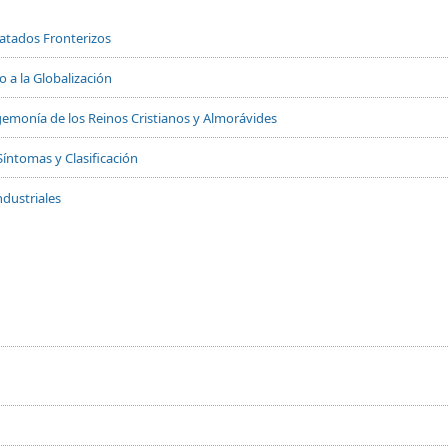
Tratados Fronterizos
 a la Globalización
 Hegemonía de los Reinos Cristianos y Almorávides
Síntomas y Clasificación
dustriales