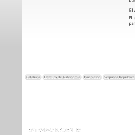
bur
El
El
par
Cataluña
Estatuto de Autonomía
País Vasco
Segunda República
ENTRADAS RECIENTES