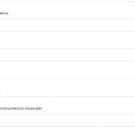
erra.
r
 instrumentos musicales