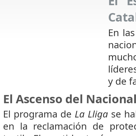
El E
Cata
En las
nacio
mucho
lídere
y de f
El Ascenso del Naciona
El programa de
La Lliga
se hab
en la reclamación de protec