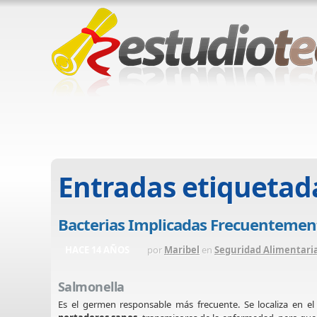
Entradas etiquetad
Bacterias Implicadas Frecuentemen
HACE 14 AÑOS
por
Maribel
en
Seguridad Alimentari
Salmonella
Es el germen responsable más frecuente. Se localiza en el