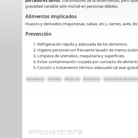
portadores sanos
, transmisores de la enfermedad, pero qu
gravedad variable sólo mortal en personas débiles.
Alimentos implicados
Huevos y derivados (mayonesas, salsas, etc.), carnes, aves, le
Prevención
Refrigeración rápida y adecuada de los alimentos.
Higiene personal con frecuente lavado de manos (sobre 
Limpieza de utensilios, maquinaria y superficies.
Evitar contaminación cruzada por contacto de alimentos
Cocción o tratamiento térmico adecuado (al asar gran
Anisakiasis
Anisakis
Bacterias
Botulismo
Clostridium Botulin
ENTRADAS RECIENTES