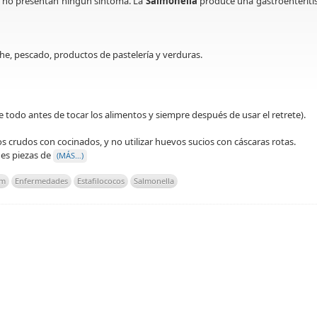
e no presentan ningún síntoma. La
Salmonella
produce una gastroenteriti
che, pescado, productos de pastelería y verduras.
todo antes de tocar los alimentos y siempre después de usar el retrete).
 crudos con cocinados, y no utilizar huevos sucios con cáscaras rotas.
des piezas de
(MÁS…)
um
Enfermedades
Estafilococos
Salmonella