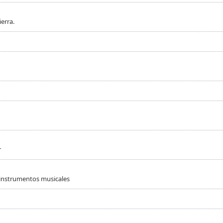
erra.
r
 instrumentos musicales