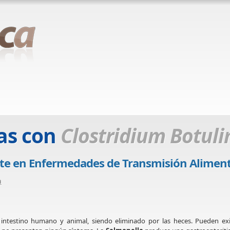
as con
Clostridium Botul
te en Enfermedades de Transmisión Aliment
a
 intestino humano y animal, siendo eliminado por las heces. Pueden exi