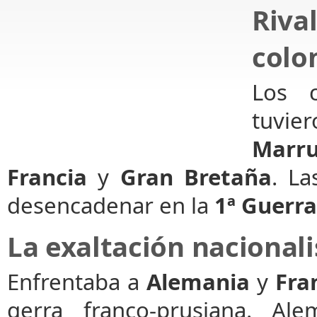
Riva
colo
Los c
tuvie
Marru
Francia
y
Gran Bretaña
. La
desencadenar en la
1ª Guerr
La exaltación nacionali
Enfrentaba a
Alemania
y
Fra
gerra franco-prusiana. A