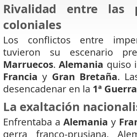
Rivalidad entre las 
coloniales
Los conflictos entre imper
tuvieron su escenario pr
Marruecos
.
Alemania
quiso 
Francia
y
Gran Bretaña
. La
desencadenar en la
1ª Guerr
La exaltación nacionali
Enfrentaba a
Alemania
y
Fra
gerra franco-prusiana. A