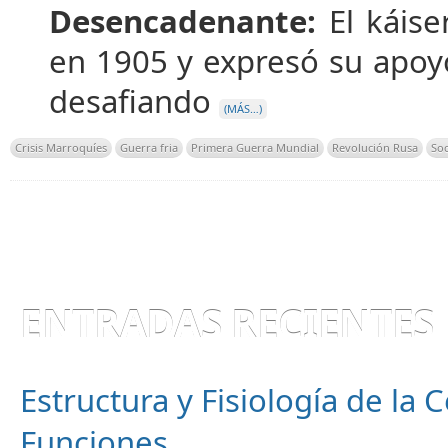
Desencadenante:
El káise
en 1905 y expresó su apoy
desafiando
(MÁS…)
Crisis Marroquíes
Guerra fria
Primera Guerra Mundial
Revolución Rusa
Soc
ENTRADAS RECIENTES
Estructura y Fisiología de la
Funciones