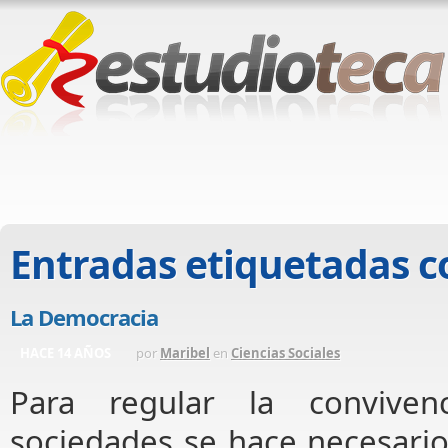
Entradas etiquetadas 
La Democracia
HACE 14 AÑOS
por
Maribel
en
Ciencias Sociales
Para regular la conviven
sociedades se hace necesari