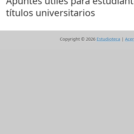
Apuntes útiles para estudiant
títulos universitarios
Copyright ©
2026
Estudioteca
|
Acer