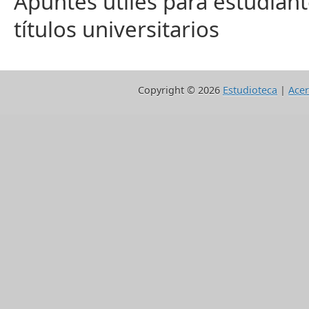
Apuntes útiles para estudiant
títulos universitarios
Copyright ©
2026
Estudioteca
|
Acer