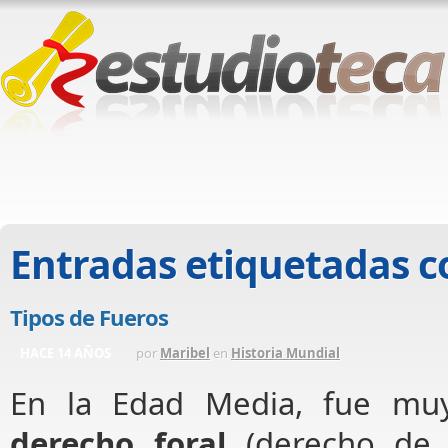
Entradas etiquetadas 
Tipos de Fueros
HACE 14 AÑOS
por
Maribel
en
Historia Mundial
En la Edad Media, fue mu
derecho foral
(derecho de l