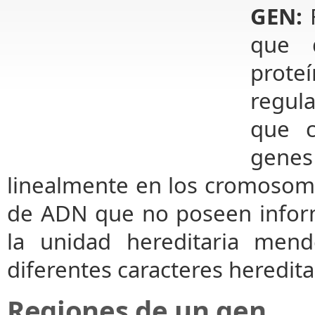
GEN:
F
que 
prote
regul
que c
gene
linealmente en los cromosom
de ADN que no poseen inform
la unidad hereditaria mend
diferentes caracteres heredita
Regiones de un gen