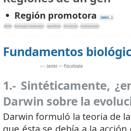
Región promotora
(MÁS…)
ADN
biología molecular
genética
herencia
mutaciones
Fundamentos biológico
HACE 14 AÑOS
por
Javier
en
Psicología
1.- Sintéticamente, ¿e
Darwin sobre la evoluc
Darwin formuló la teoria de la
que ésta se debía a la acción