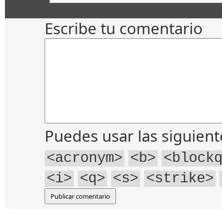
Escribe tu comentario
Puedes usar las siguien
<acronym>
<b>
<block
<i>
<q>
<s>
<strike>