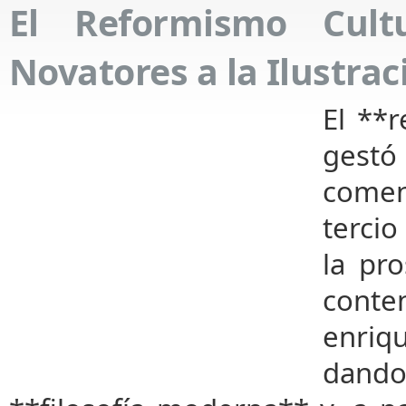
El Reformismo Cult
Novatores a la Ilustrac
El **
gest
comen
tercio
la pr
cont
enriq
dando