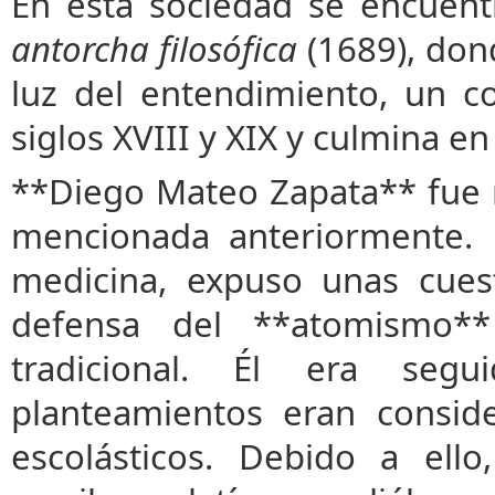
En esta sociedad se encuen
antorcha filosófica
(1689), dond
luz del entendimiento, un c
siglos XVIII y XIX y culmina en 
**Diego Mateo Zapata** fue m
mencionada anteriormente. E
medicina, expuso unas cuest
defensa del **atomismo** 
tradicional. Él era seg
planteamientos eran consid
escolásticos. Debido a ell