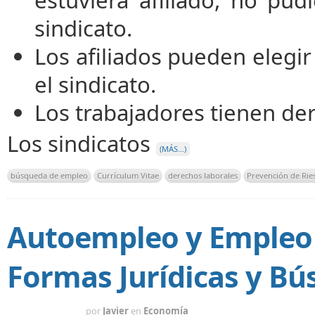
estuviera afiliado, no pud
sindicato.
Los afiliados pueden elegi
el sindicato.
Los trabajadores tienen de
Los sindicatos
(MÁS…)
búsqueda de empleo
Currículum Vitae
derechos laborales
Prevención de Rie
Autoempleo y Empleo 
Formas Jurídicas y Bú
HACE 1 AÑO
por
Javier
en
Economía