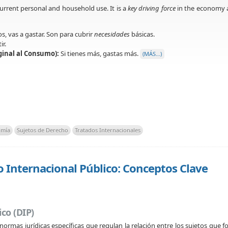
current personal and household use. It is a
key driving force
in the economy 
, vas a gastar. Son para cubrir
necesidades
básicas.
ir.
inal al Consumo):
Si tienes más, gastas más.
(MÁS…)
omía
Sujetos de Derecho
Tratados Internacionales
Internacional Público: Conceptos Clave
co (DIP)
ormas jurídicas específicas que regulan la relación entre los sujetos que f