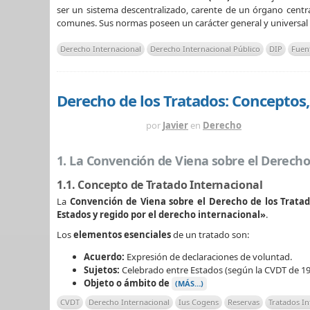
ser un sistema descentralizado, carente de un órgano centra
comunes. Sus normas poseen un carácter general y universal
Derecho Internacional
Derecho Internacional Público
DIP
Fuen
Derecho de los Tratados: Conceptos,
HACE 10 MESES
por
Javier
en
Derecho
1. La Convención de Viena sobre el Derecho
1.1. Concepto de Tratado Internacional
La
Convención de Viena sobre el Derecho de los Trata
Estados y regido por el derecho internacional»
.
Los
elementos esenciales
de un tratado son:
Acuerdo:
Expresión de declaraciones de voluntad.
Sujetos:
Celebrado entre Estados (según la CVDT de 19
Objeto o ámbito de
(MÁS…)
CVDT
Derecho Internacional
Ius Cogens
Reservas
Tratados In