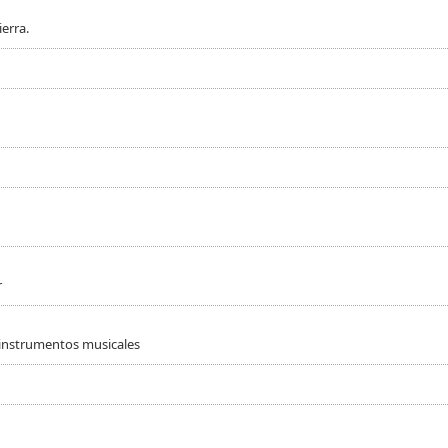
erra.
r
 instrumentos musicales