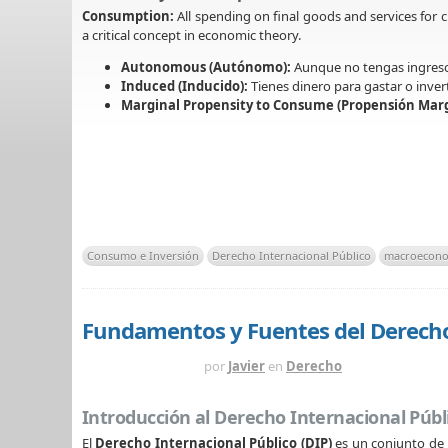
Consumption:
All spending on final goods and services for 
a critical concept in economic theory.
Autonomous (Autónomo):
Aunque no tengas ingresos
Induced (Inducido):
Tienes dinero para gastar o invert
Marginal Propensity to Consume (Propensión Marg
Consumo e Inversión
Derecho Internacional Público
macroecon
Fundamentos y Fuentes del Derecho 
HACE 3 MESES
por
Javier
en
Derecho
Introducción al Derecho Internacional Públi
El
Derecho Internacional Público (DIP)
es un conjunto de n