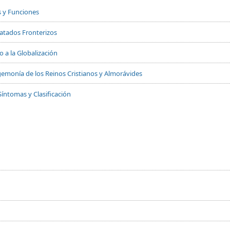
s y Funciones
Tratados Fronterizos
 a la Globalización
 Hegemonía de los Reinos Cristianos y Almorávides
Síntomas y Clasificación