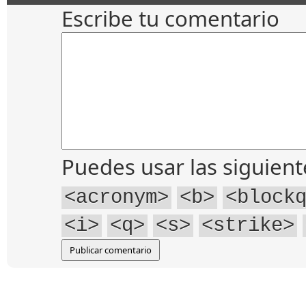
Escribe tu comentario
Puedes usar las siguien
<acronym>
<b>
<block
<i>
<q>
<s>
<strike>