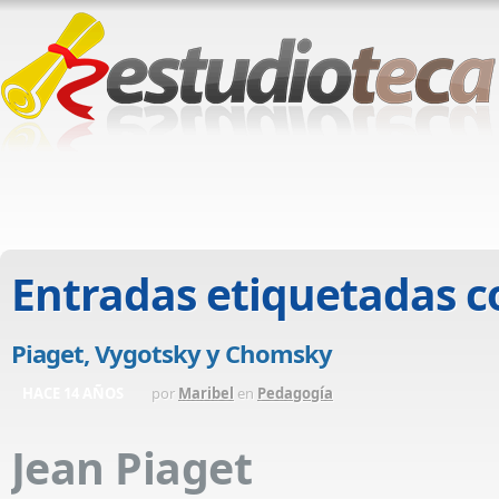
Entradas etiquetadas 
Piaget, Vygotsky y Chomsky
HACE 14 AÑOS
por
Maribel
en
Pedagogía
Jean Piaget