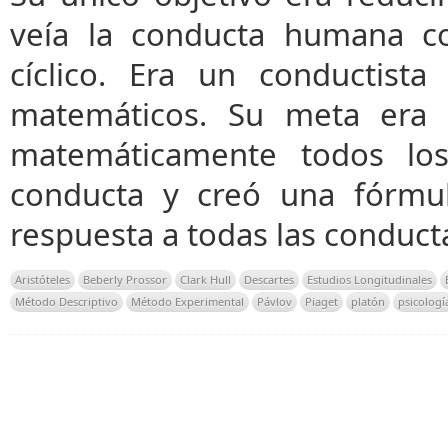
veía la conducta humana c
cíclico. Era un conductist
matemáticos. Su meta era c
matemáticamente todos los
conducta y creó una fórmul
respuesta a todas las conduct
Aristóteles
Beberly Prossor
Clark Hull
Descartes
Estudios Longitudinales
Método Descriptivo
Método Experimental
Pávlov
Piaget
platón
psicologí