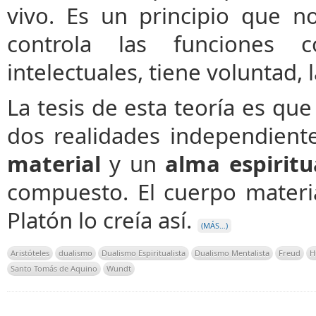
vivo. Es un principio que n
controla las funciones co
intelectuales, tiene voluntad, 
La tesis de esta teoría es q
dos realidades independient
material
y un
alma espiritu
compuesto. El cuerpo materia
Platón lo creía así.
(MÁS…)
Aristóteles
dualismo
Dualismo Espiritualista
Dualismo Mentalista
Freud
H
Santo Tomás de Aquino
Wundt