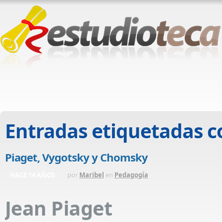
Entradas etiquetadas 
Piaget, Vygotsky y Chomsky
HACE 14 AÑOS
por
Maribel
en
Pedagogía
Jean Piaget