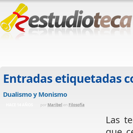
Entradas etiquetadas 
Dualismo y Monismo
HACE 14 AÑOS
por
Maribel
en
Filosofía
Las t
que c