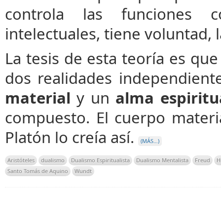
controla las funciones co
intelectuales, tiene voluntad, 
La tesis de esta teoría es q
dos realidades independient
material
y un
alma espiritu
compuesto. El cuerpo materia
Platón lo creía así.
(MÁS…)
Aristóteles
dualismo
Dualismo Espiritualista
Dualismo Mentalista
Freud
H
Santo Tomás de Aquino
Wundt