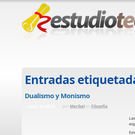
Entradas etiquetad
Dualismo y Monismo
HACE 14 AÑOS
por
Maribel
en
Filosofía
Las
esp
Exi