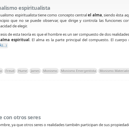
alismo espiritualista
dualismo espiritualista tiene como concepto central
el alma
, siendo ésta a
ncipio que no se puede observar, que dirige y controla las funciones corpor
acidad de elegir.
tesis de esta teoría es que el hombre es un ser compuesto de dos realidad
n
alma espiritual
. El alma es la parte principal del compuesto. El cuerpo m
ÁS…)
ta
Freud
Hume
James
Monismo
Monismo Emergentista
Monismo Materialis
e con otros seres
ombre, ya que otros seres o realidades también participan de sus propiedad