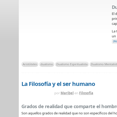
Du
El 
pri
cap
La 
u
(M
Aristóteles
dualismo
Dualismo Espiritualista
Dualismo Mentalis
La Filosofía y el ser humano
HACE 14 AÑOS
por
Maribel
en
Filosofía
Grados de realidad que comparte el hombr
Son aquellos grados de realidad que no son específicos del h