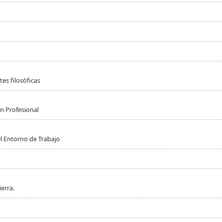
es filosóficas
n Profesional
l Entorno de Trabajo
erra.