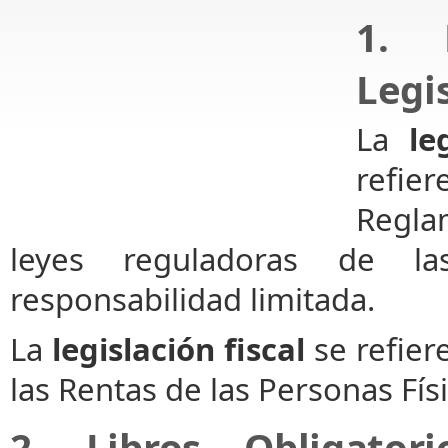
1. 
Legis
La
le
refi
Reglam
leyes reguladoras de l
responsabilidad limitada.
La
legislación fiscal
se refier
las Rentas de las Personas Fís
2. Libros Obligator