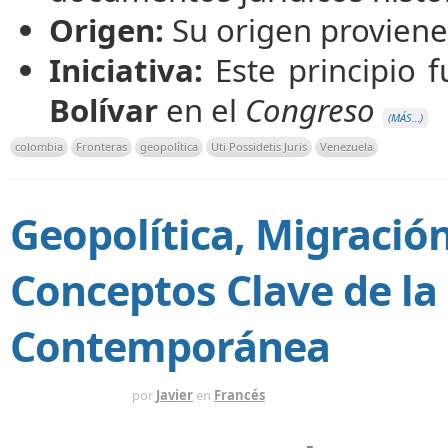
Origen:
Su origen proviene
Iniciativa:
Este principio f
Bolívar
en el
Congreso
(MÁS…)
colombia
Fronteras
geopolítica
Uti Possidetis Juris
Venezuela
Geopolítica, Migración
Conceptos Clave de l
Contemporánea
HACE 8 MESES
por
Javier
en
Francés