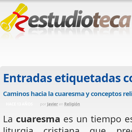
Entradas etiquetadas 
Caminos hacia la cuaresma y conceptos rel
HACE 13 AÑOS
por
Javier
en
Religión
La
cuaresma
es un tiempo es
liturgia cristiana que p