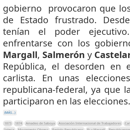
gobierno provocaron que los 
de Estado frustrado. Desde
tenían el poder ejecutiv
enfrentarse con los gobier
Margall
,
Salmerón
y
Castela
República, el desorden en e
carlista. En unas eleccion
republicana-federal, ya que l
participaron en las elecciones
(MÁS…)
1873
1874
Amadeo de Saboya
Asociación Internacional de Trabajadores
Can
Iglesia
Movimiento Obrero
Partido Republicano
Pi y Margall
Republicanis