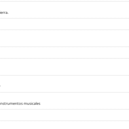
erra.
r
 instrumentos musicales