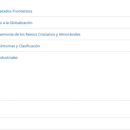
Tratados Fronterizos
 a la Globalización
 Hegemonía de los Reinos Cristianos y Almorávides
Síntomas y Clasificación
dustriales