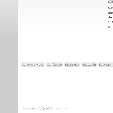
ap
Sur
que
de 
cul
alu
Comprensividad
Currículum
Diversidad
Educación
Educación 
ENTRADAS RECIENTES