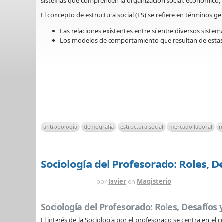
sistemas que comprenden la organización social: económico, pol
El concepto de estructura social (ES) se refiere en términos ge
Las relaciones existentes entre sí entre diversos sistem
Los modelos de comportamiento que resultan de estas
antropología
demografía
estructura social
mercado laboral
m
Sociología del Profesorado: Roles, D
HACE 1 AÑO
por
Javier
en
Magisterio
Sociología del Profesorado: Roles, Desafíos 
El interés de la Sociología por el profesorado se centra en el