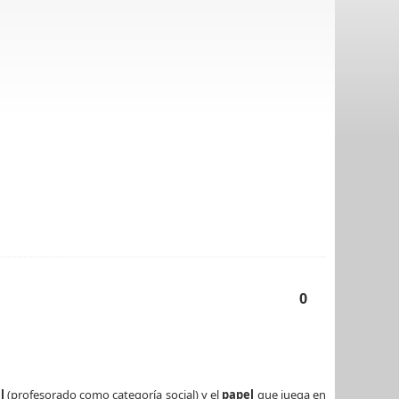
0
l
(profesorado como categoría social) y el
papel
que juega en