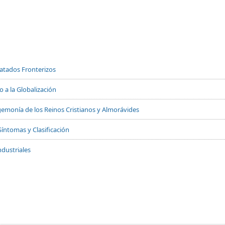
Tratados Fronterizos
 a la Globalización
 Hegemonía de los Reinos Cristianos y Almorávides
Síntomas y Clasificación
dustriales