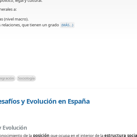
ítico, legal y cultural.
nerales a:
as (nivel macro).
 relaciones, que tienen un grado
(MÁS…)
igración
Sociología
esafíos y Evolución en España
y Evolución
 conocimiento de la
posición
que ocupa en el interior de la
estructura socia