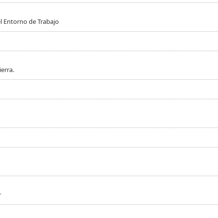
l Entorno de Trabajo
erra.
r