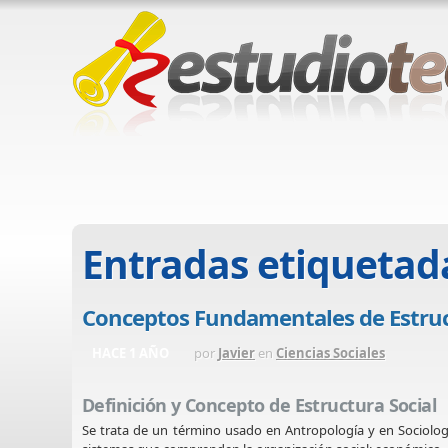
Entradas etiquetad
Conceptos Fundamentales de Estruct
HACE 1 AÑO
por
Javier
en
Ciencias Sociales
Definición y Concepto de Estructura Social
Se trata de un término usado en Antropología y en Sociolog