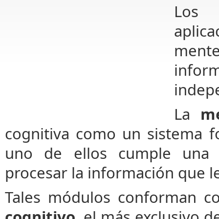
Los 
aplic
ment
infor
indep
La
m
cognitiva como un sistema 
uno de ellos cumple una f
procesar la información que l
Tales módulos conforman c
cognitivo
, el más exclusivo d