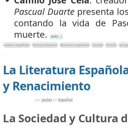
Camilo José Cela
: creado
Pascual Duarte
presenta los
contando la vida de Pa
muerte.
(MÁS…)
cultura española
historia literaria
literatura española
novela
Poesía
posg
La Literatura Española
y Renacimiento
HACE 1 AÑO
por
Javier
en
Español
La Sociedad y Cultura d