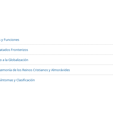
s y Funciones
Tratados Fronterizos
 a la Globalización
 Hegemonía de los Reinos Cristianos y Almorávides
Síntomas y Clasificación