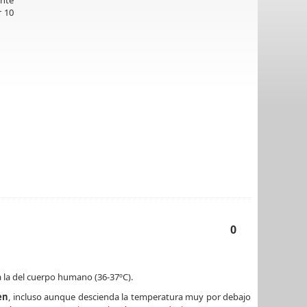
ente
r 10
0
a la del cuerpo humano (36-37ºC).
en
, incluso aunque descienda la temperatura muy por debajo