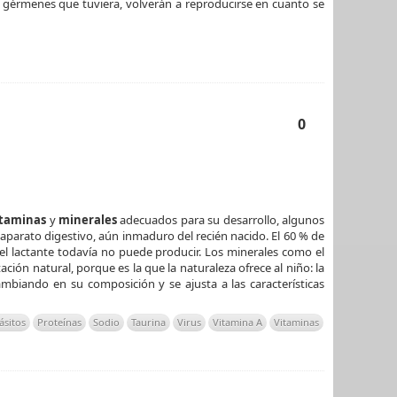
 gérmenes que tuviera, volverán a reproducirse en cuanto se
0
itaminas
y
minerales
adecuados para su desarrollo, algunos
aparato digestivo, aún inmaduro del recién nacido.
El 60 % de
el lactante todavía no puede producir. Los minerales como el
ión natural, porque es la que la naturaleza ofrece al niño: la
cambiando en su composición y se ajusta a las características
ásitos
Proteínas
Sodio
Taurina
Virus
Vitamina A
Vitaminas