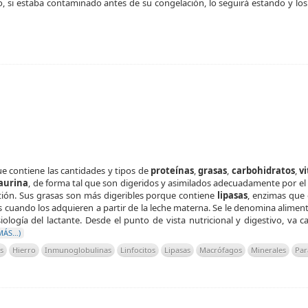
, si estaba contaminado antes de su congelación, lo seguirá estando y los
ue contiene las cantidades y tipos de
proteínas
,
grasas
,
carbohidratos
,
v
aurina
, de forma tal que son digeridos y asimilados adecuadamente por el 
estión. Sus grasas son más digeribles porque contiene
lipasas
, enzimas que 
cuando los adquieren a partir de la leche materna. Se le denomina alimentac
ología del lactante. Desde el punto de vista nutricional y digestivo, va 
MÁS…)
s
Hierro
Inmunoglobulinas
Linfocitos
Lipasas
Macrófagos
Minerales
Par