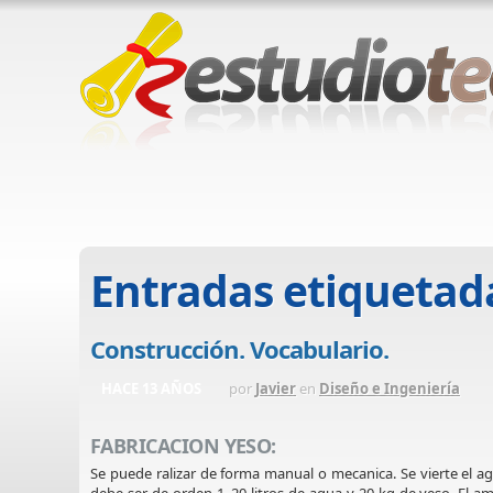
Entradas etiquetad
Construcción. Vocabulario.
HACE 13 AÑOS
por
Javier
en
Diseño e Ingeniería
FABRICACION YESO:
Se puede ralizar de forma manual o mecanica. Se vierte el a