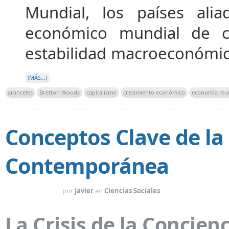
Mundial, los países al
económico mundial de car
estabilidad macroeconómic
(MÁS…)
aranceles
Bretton Woods
capitalismo
crecimiento económico
economía mun
Conceptos Clave de la
Contemporánea
HACE 1 AÑO
por
Javier
en
Ciencias Sociales
La Crisis de la Concien